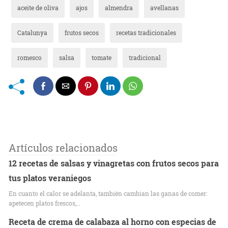
aceite de oliva
ajos
almendra
avellanas
Catalunya
frutos secos
recetas tradicionales
romesco
salsa
tomate
tradicional
Artículos relacionados
12 recetas de salsas y vinagretas con frutos secos para
tus platos veraniegos
En cuanto el calor se adelanta, también cambian las ganas de comer:
apetecen platos frescos,…
Receta de crema de calabaza al horno con especias de