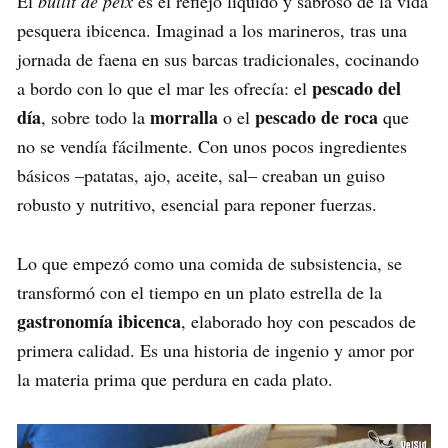
El
bullit de peix
es el reflejo líquido y sabroso de la vida
pesquera ibicenca. Imaginad a los marineros, tras una
jornada de faena en sus barcas tradicionales, cocinando
pescado del
a bordo con lo que el mar les ofrecía: el
día
morralla
pescado de roca
, sobre todo la
o el
que
no se vendía fácilmente. Con unos pocos ingredientes
básicos –patatas, ajo, aceite, sal– creaban un guiso
robusto y nutritivo, esencial para reponer fuerzas.
Lo que empezó como una comida de subsistencia, se
transformó con el tiempo en un plato estrella de la
gastronomía ibicenca
, elaborado hoy con pescados de
primera calidad. Es una historia de ingenio y amor por
la materia prima que perdura en cada plato.