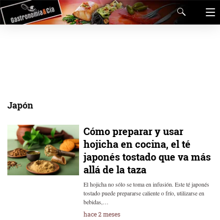
Japón
Cómo preparar y usar
hojicha en cocina, el té
japonés tostado que va más
allá de la taza
El hojicha no sólo se toma en infusión. Este té japonés
tostado puede prepararse caliente o frío, utilizarse en
bebidas,…
hace 2 meses