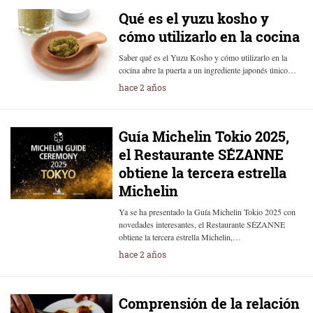
Qué es el yuzu kosho y
cómo utilizarlo en la cocina
Saber qué es el Yuzu Kosho y cómo utilizarlo en la
cocina abre la puerta a un ingrediente japonés único…
hace 2 años
Guía Michelin Tokio 2025,
el Restaurante SÉZANNE
obtiene la tercera estrella
Michelin
Ya se ha presentado la Guía Michelin Tokio 2025 con
novedades interesantes, el Restaurante SÉZANNE
obtiene la tercera estrella Michelin,…
hace 2 años
Comprensión de la relación