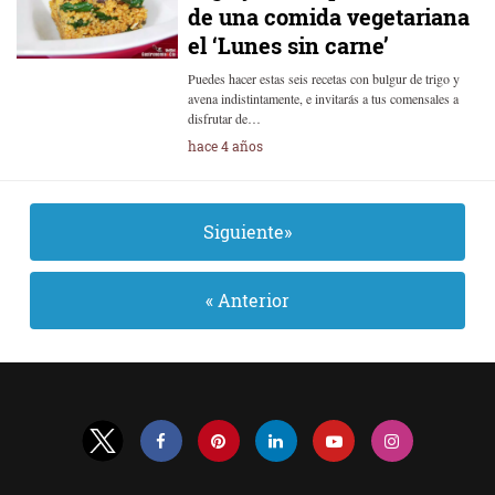
de una comida vegetariana
el ‘Lunes sin carne’
Puedes hacer estas seis recetas con bulgur de trigo y
avena indistintamente, e invitarás a tus comensales a
disfrutar de…
hace 4 años
Siguiente»
« Anterior