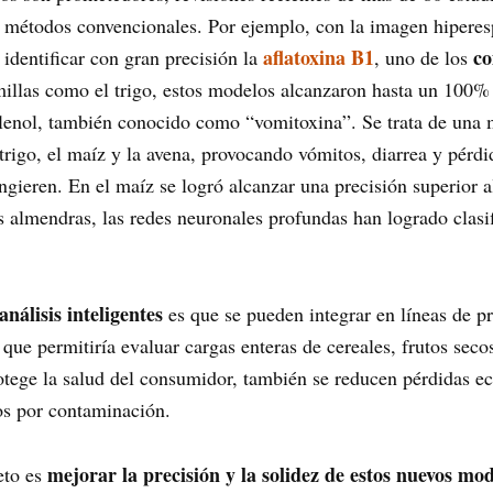
s métodos convencionales. Por ejemplo, con la imagen hiperes
aflatoxina B1
co
identificar con gran precisión la
, uno de los
millas como el trigo, estos modelos alcanzaron hasta un 100% d
enol, también conocido como “vomitoxina”. Se trata de una 
trigo, el maíz y la avena, provocando vómitos, diarrea y pérdi
ngieren. En el maíz se logró alcanzar una precisión superior 
as almendras, las redes neuronales profundas han logrado clas
análisis inteligentes
es que se pueden integrar en líneas de p
o que permitiría evaluar cargas enteras de cereales, frutos sec
otege la salud del consumidor, también se reducen pérdidas e
os por contaminación.
mejorar la precisión y la solidez de estos nuevos mo
eto es