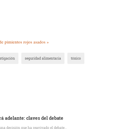
e pimientos rojos asados »
stigación
seguridad alimentaria
tóxico
á adelante: claves del debate
 una decisión que ha reavivado el debate…