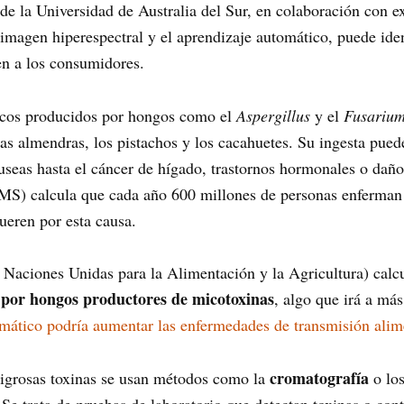
 de la Universidad de Australia del Sur, en colaboración con 
magen hiperespectral y el aprendizaje automático, puede ident
uen a los consumidores.
cos producidos por hongos como el
Aspergillus
y el
Fusariu
, las almendras, los pistachos y los cacahuetes. Su ingesta pue
seas hasta el cáncer de hígado, trastornos hormonales o daño
MS) calcula que cada año 600 millones de personas enferman
eren por esta causa.
Naciones Unidas para la Alimentación y la Agricultura) cal
s por hongos productores de micotoxinas
, algo que irá a má
mático podría aumentar las enfermedades de transmisión alime
cromatografía
eligrosas toxinas se usan métodos como la
o lo