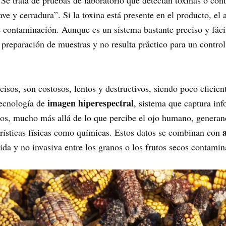
e trata de pruebas de laboratorio que detectan toxinas o con
ve y cerradura”. Si la toxina está presente en el producto, el
e contaminación. Aunque es un sistema bastante preciso y fácil
 preparación de muestras y no resulta práctico para un control
sos, son costosos, lentos y destructivos, siendo poco eficient
imagen hiperespectral
tecnología de
, sistema que captura in
ntos, mucho más allá de lo que percibe el ojo humano, generan
erísticas físicas como químicas. Estos datos se combinan con
pida y no invasiva entre los granos o los frutos secos contami