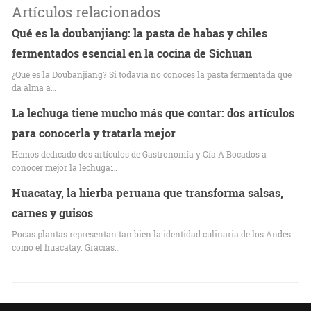
Artículos relacionados
Qué es la doubanjiang: la pasta de habas y chiles
fermentados esencial en la cocina de Sichuan
¿Qué es la Doubanjiang? Si todavía no conoces la pasta fermentada que
da alma a…
La lechuga tiene mucho más que contar: dos artículos
para conocerla y tratarla mejor
Hemos dedicado dos artículos de Gastronomía y Cía A Bocados a
conocer mejor la lechuga:…
Huacatay, la hierba peruana que transforma salsas,
carnes y guisos
Pocas plantas representan tan bien la identidad culinaria de los Andes
como el huacatay. Gracias…