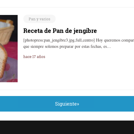
Pan y varios
Receta de Pan de jengibre
[photopress:pan_jengibre3.jpg,full,centro] Hoy queremos comparti
que siempre solemos preparar por estas fechas, es…
hace 17 años
Siguiente»