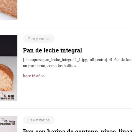
Pan y varios
Pan de leche integral
[photopress:pan_leche_integral4_1.jpg,full,centro] El Pan de lec
un pan tierno, como los bollitos…
hace 16 años
Pan y varios
Pan con harina de centeno, pipas, lina