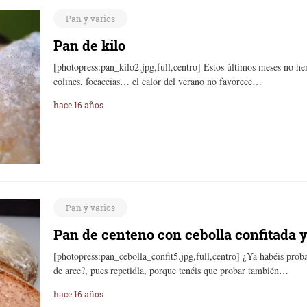
Pan y varios
Pan de kilo
[photopress:pan_kilo2.jpg,full,centro] Estos últimos meses no 
colines, focaccias… el calor del verano no favorece…
hace 16 años
Pan y varios
Pan de centeno con cebolla confitada 
[photopress:pan_cebolla_confit5.jpg,full,centro] ¿Ya habéis prob
de arce?, pues repetidla, porque tenéis que probar también…
hace 16 años