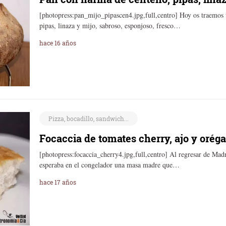
[photopress:pan_mijo_pipascen4.jpg,full,centro] Hoy os traemos
pipas, linaza y mijo, sabroso, esponjoso, fresco…
hace 16 años
Pizza, bocadillo, sandwich...
Focaccia de tomates cherry, ajo y orég
[photopress:focaccia_cherry4.jpg,full,centro] Al regresar de Ma
esperaba en el congelador una masa madre que…
hace 17 años