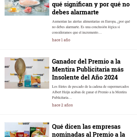
qué significan y por qué no
debes alarmarte
Aumentan las alertas alimentarias en Europa, ¿por qué
no debes alarmarte. Es una conclusión lógica si
consideramos que el incremento…
hace 1 año
Ganador del Premio a la
Mentira Publicitaria más
Insolente del Año 2024
Los filetes de pescado de la cadena de supermercados
Albert Heijn acaban de ganar el Premio a la Mentira
Publicitaria…
hace 2 años
Qué dicen las empresas
nominadas al Premio a la