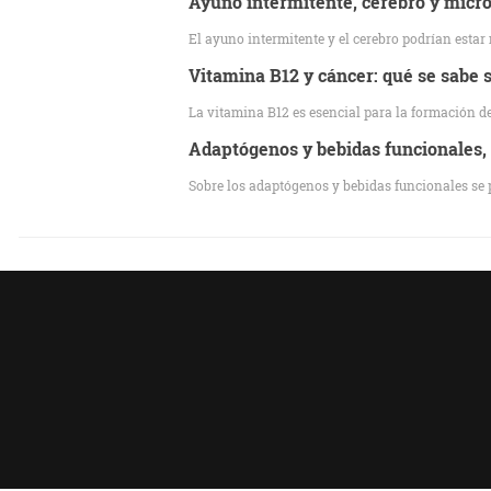
Ayuno intermitente, cerebro y microb
El ayuno intermitente y el cerebro podrían estar
Vitamina B12 y cáncer: qué se sabe so
La vitamina B12 es esencial para la formación de
Adaptógenos y bebidas funcionales,
Sobre los adaptógenos y bebidas funcionales se 