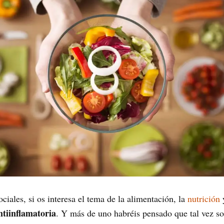
ciales, si os interesa el tema de la alimentación, la
nutrición
y
ntiinflamatoria
. Y más de uno habréis pensado que tal vez soi