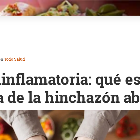
en
Todo Salud
iinflamatoria: qué e
la de la hinchazón a