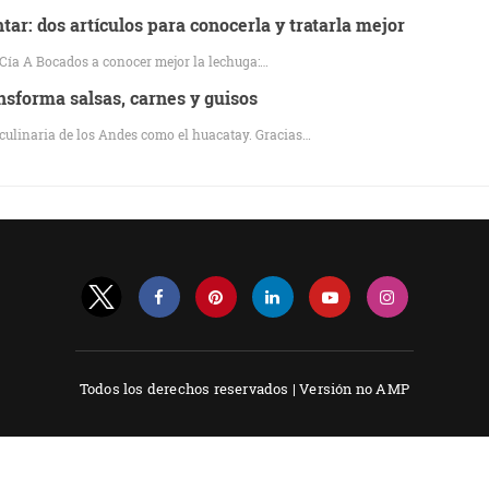
ar: dos artículos para conocerla y tratarla mejor
Cía A Bocados a conocer mejor la lechuga:…
nsforma salsas, carnes y guisos
 culinaria de los Andes como el huacatay. Gracias…
Todos los derechos reservados |
Versión no AMP