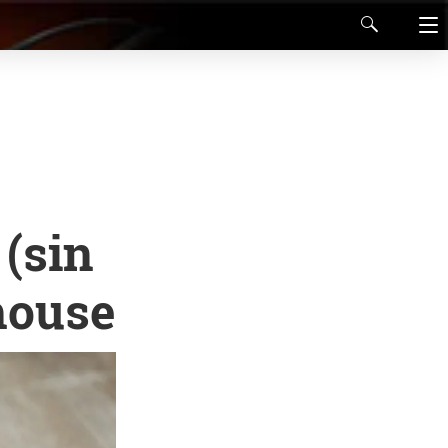
(sin
house