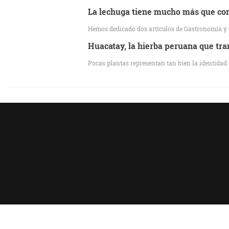
La lechuga tiene mucho más que cont
Hemos dedicado dos artículos de Gastronomía y 
Huacatay, la hierba peruana que tra
Pocas plantas representan tan bien la identidad