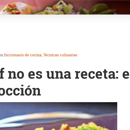
en
Diccionario de cocina
Técnicas culinarias
af no es una receta: 
cocción