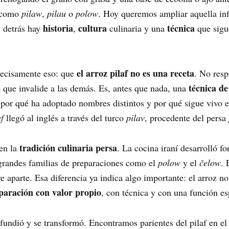
s como
pilaw
,
pilau
o
polow
. Hoy queremos ampliar aquella in
historia
cultura
técnica
 detrás hay
,
culinaria y una
que sigu
el arroz pilaf no es una receta
recisamente eso: que
. No resp
técnica de
a que invalide a las demás. Es, antes que nada, una
por qué ha adoptado nombres distintos y por qué sigue vivo e
af
llegó al inglés a través del turco
pilav
, procedente del persa
tradición culinaria persa
 en la
. La cocina iraní desarrolló f
 grandes familias de preparaciones como el
polow
y el
čelow
. 
rve aparte. Esa diferencia ya indica algo importante: el arroz 
paración con valor propio
, con técnica y con una función es
ifundió y se transformó. Encontramos parientes del pilaf en 