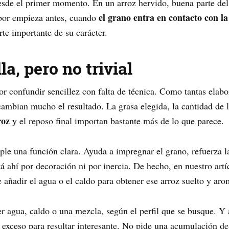
esde el primer momento. En un arroz hervido, buena parte del 
el grano entra en contacto con la
bor empieza antes, cuando
rte importante de su carácter.
a, pero no trivial
rror confundir sencillez con falta de técnica. Como tantas ela
mbian mucho el resultado. La grasa elegida, la cantidad de lí
roz
y el reposo final importan bastante más de lo que parece.
ple una función clara. Ayuda a impregnar el grano, refuerza l
tá ahí por decoración ni por inercia. De hecho, en nuestro art
 añadir el agua o el caldo para obtener ese arroz suelto y aro
er agua, caldo o una mezcla, según el perfil que se busque. Y 
a exceso para resultar interesante. No pide una acumulación d