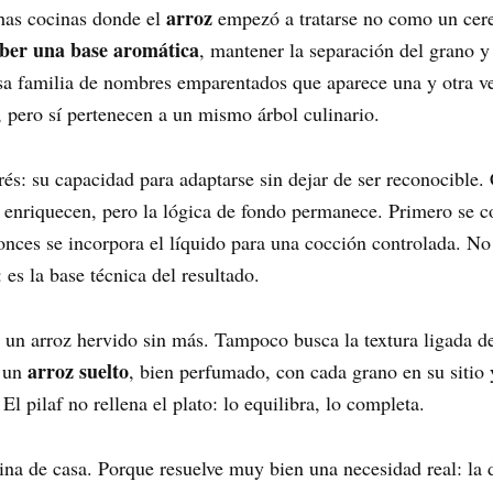
arroz
chas cocinas donde el
empezó a tratarse no como un cere
rber una base aromática
, mantener la separación del grano y
esa familia de nombres emparentados que aparece una y otra v
pero sí pertenecen a un mismo árbol culinario.
erés: su capacidad para adaptarse sin dejar de ser reconocible. 
o enriquecen, pero la lógica de fondo permanece. Primero se c
tonces se incorpora el líquido para una cocción controlada. No
s la base técnica del resultado.
un arroz hervido sin más. Tampoco busca la textura ligada 
arroz suelto
a un
, bien perfumado, con cada grano en su sitio 
l pilaf no rellena el plato: lo equilibra, lo completa.
cina de casa. Porque resuelve muy bien una necesidad real: la