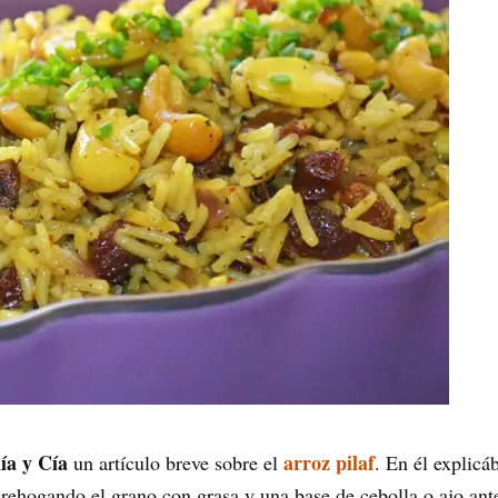
ía y Cía
arroz pilaf
un artículo breve sobre el
. En él explicá
 rehogando el grano con grasa y una base de cebolla o ajo ante