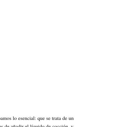
bamos lo esencial: que se trata de un
s de añadir el líquido de cocción, y