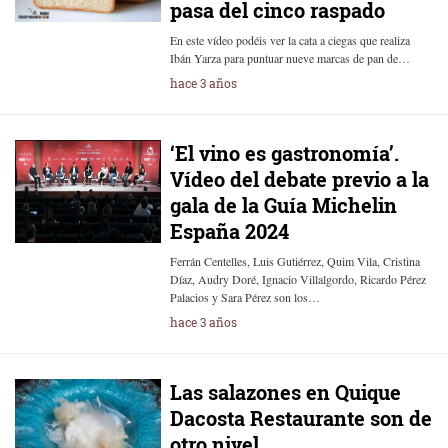
pasa del cinco raspado
En este vídeo podéis ver la cata a ciegas que realiza
Ibán Yarza para puntuar nueve marcas de pan de…
hace 3 años
‘El vino es gastronomía’.
Vídeo del debate previo a la
gala de la Guía Michelin
España 2024
Ferrán Centelles, Luis Gutiérrez, Quim Vila, Cristina
Díaz, Audry Doré, Ignacio Villalgordo, Ricardo Pérez
Palacios y Sara Pérez son los…
hace 3 años
Las salazones en Quique
Dacosta Restaurante son de
otro nivel