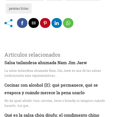
patatas fritas
Artículos relacionados
Salsa tailandesa ahumada Nam Jim Jaew
La salsa tailandesa ahumada Nam Jim Jaew es una de las salsas
tradicionales más representativas…
Cocinar con alcohol (II): qué permanece, qué se
evapora y cuándo merece la pena usarlo
No da igual añadir vino, cerveza, Jerez o brandy, ni tampoco cuándo
hacerlo. Así que…
Qué es la salsa chòu dòufu: el condimento chino