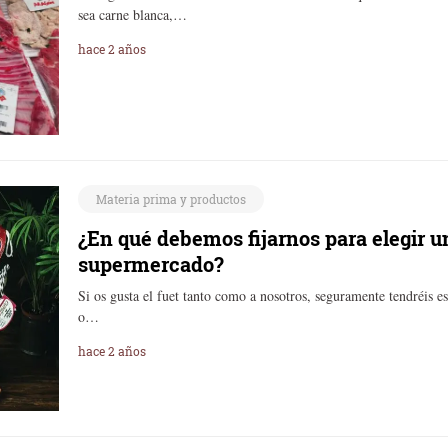
sea carne blanca,…
hace 2 años
Materia prima y productos
¿En qué debemos fijarnos para elegir u
supermercado?
Si os gusta el fuet tanto como a nosotros, seguramente tendréis 
o…
hace 2 años