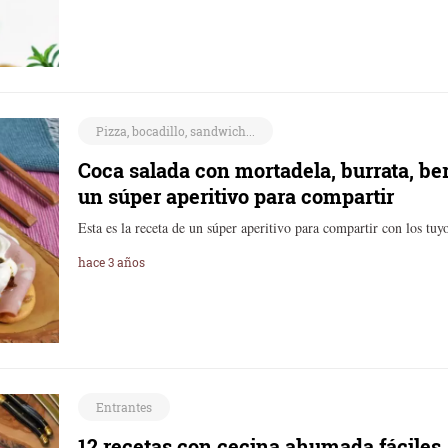
Pizza, bocadillo, sandwich...
Coca salada con mortadela, burrata, ber
un súper aperitivo para compartir
Esta es la receta de un súper aperitivo para compartir con los tuy
hace 3 años
Entrantes
12 recetas con cecina ahumada fáciles, 