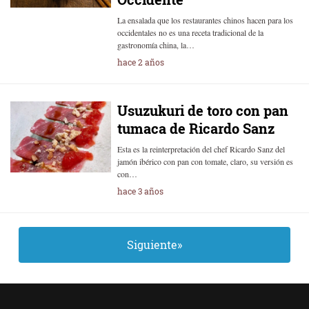
La ensalada que los restaurantes chinos hacen para los
occidentales no es una receta tradicional de la
gastronomía china, la…
hace 2 años
Usuzukuri de toro con pan
tumaca de Ricardo Sanz
Esta es la reinterpretación del chef Ricardo Sanz del
jamón ibérico con pan con tomate, claro, su versión es
con…
hace 3 años
Siguiente»