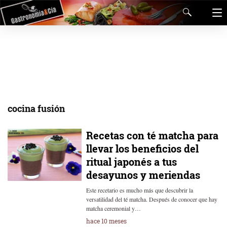
cocina fusión
Recetas con té matcha para
llevar los beneficios del
ritual japonés a tus
desayunos y meriendas
Este recetario es mucho más que descubrir la
versatilidad del té matcha. Después de conocer que hay
matcha ceremonial y…
hace 10 meses