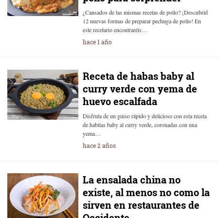
¿Cansados de las mismas recetas de pollo? ¡Descubrid
12 nuevas formas de preparar pechuga de pollo! En
este recetario encontraréis…
hace 1 año
Receta de habas baby al
curry verde con yema de
huevo escalfada
Disfruta de un guiso rápido y delicioso con esta receta
de habitas baby al curry verde, coronadas con una
yema…
hace 2 años
La ensalada china no
existe, al menos no como la
sirven en restaurantes de
Occidente