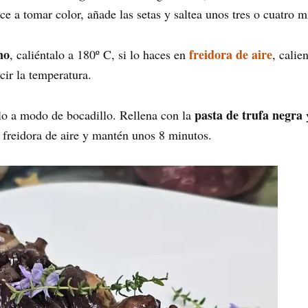
ce a tomar color, añade las setas y saltea unos tres o cuatro m
no
freidora de aire
, caliéntalo a 180º C, si lo haces en
, calie
cir la temperatura.
pasta de trufa negra
rlo a modo de bocadillo. Rellena con la
y
a freidora de aire y mantén unos 8 minutos.