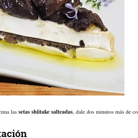
setas shiitake salteadas
ncima las
, dale dos minutos más de co
tación