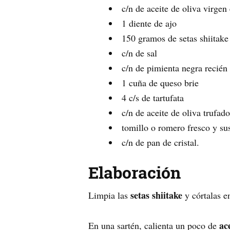
c/n de aceite de oliva virgen 
1 diente de ajo
150 gramos de setas shiitake
c/n de sal
c/n de pimienta negra recién
1 cuña de queso brie
4 c/s de tartufata
c/n de aceite de oliva trufado
tomillo o romero fresco y sus
c/n de pan de cristal.
Elaboración
setas shiitake
Limpia las
y córtalas en
ac
En una sartén, calienta un poco de