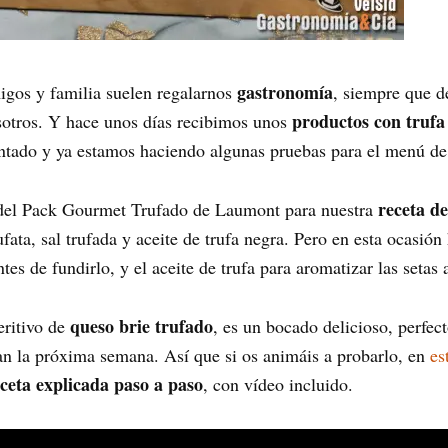
gastronomía
igos y familia suelen regalarnos
, siempre que d
productos con trufa
osotros. Y hace unos días recibimos unos
ntado y ya estamos haciendo algunas pruebas para el menú de
receta de
s del Pack Gourmet Trufado de Laumont para nuestra
ufata, sal trufada y aceite de trufa negra. Pero en esta ocasión
tes de fundirlo, y el aceite de trufa para aromatizar las setas 
queso brie trufado
eritivo de
, es un bocado delicioso, perfec
an la próxima semana. Así que si os animáis a probarlo, en
es
ceta explicada paso a paso
, con vídeo incluido.