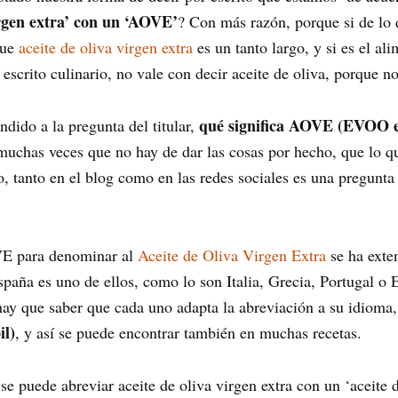
irgen extra’ con un ‘AOVE’
? Con más razón, porque si de lo q
que
aceite de oliva virgen extra
es un tanto largo, y si es el a
n escrito culinario, no vale con decir aceite de oliva, porque n
qué significa AOVE (EVOO e
dido a la pregunta del titular,
 muchas veces que no hay de dar las cosas por hecho, que lo 
ho, tanto en el blog como en las redes sociales es una pregunt
VE para denominar al
Aceite de Oliva Virgen Extra
se ha exte
paña es uno de ellos, como lo son Italia, Grecia, Portugal o 
 hay que saber que cada uno adapta la abreviación a su idio
il)
, y así se puede encontrar también en muchas recetas.
 puede abreviar aceite de oliva virgen extra con un ‘aceite 