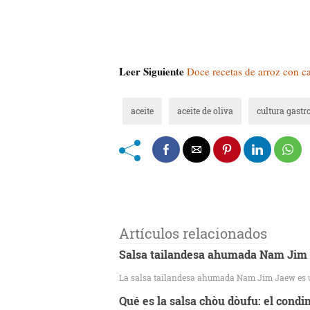
Leer Siguiente
Doce recetas de arroz con ca
aceite
aceite de oliva
cultura gast
Artículos relacionados
Salsa tailandesa ahumada Nam Jim
La salsa tailandesa ahumada Nam Jim Jaew es un
Qué es la salsa chòu dòufu: el condi