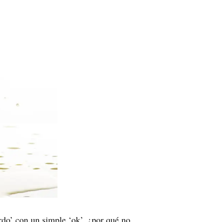
rdo’ con un simple ‘ok’, ¿por qué no