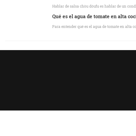
Hablar de salsa chòu dòufu es hablar de un con
Qué es el agua de tomate en alta coci
Para entender qué es el agua de tomate en alta c