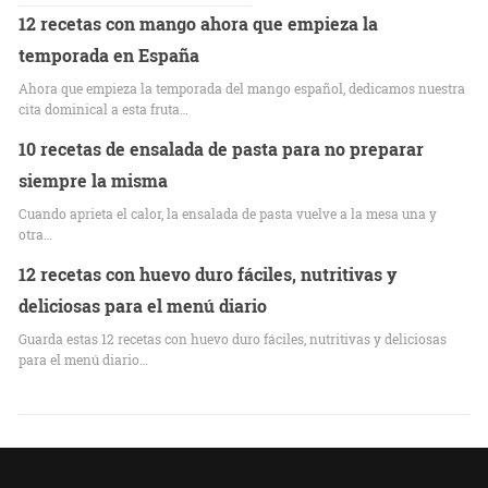
12 recetas con mango ahora que empieza la
temporada en España
Ahora que empieza la temporada del mango español, dedicamos nuestra
cita dominical a esta fruta…
10 recetas de ensalada de pasta para no preparar
siempre la misma
Cuando aprieta el calor, la ensalada de pasta vuelve a la mesa una y
otra…
12 recetas con huevo duro fáciles, nutritivas y
deliciosas para el menú diario
Guarda estas 12 recetas con huevo duro fáciles, nutritivas y deliciosas
para el menú diario…