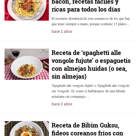
bacon, recetas fáciles y
ricas para todos los días
El recetario dominical de esta semana es de los que hay
que tener siempre a mano, porque contiene 12 platos…
hace 2 años
Receta de ‘spaghetti alle
vongole fujute’ o espaguetis
con almejas huidas (o sea,
sin almejas)
'Spaghetti alle vongole fujute' o 'Spaghetti alle vongole'
sin 'vongole'. Es como si habláramos de una fabada
asturiana sin compango.…
hace 2 años
Receta de Bibim Guksu,
fideos coreanos fríos con