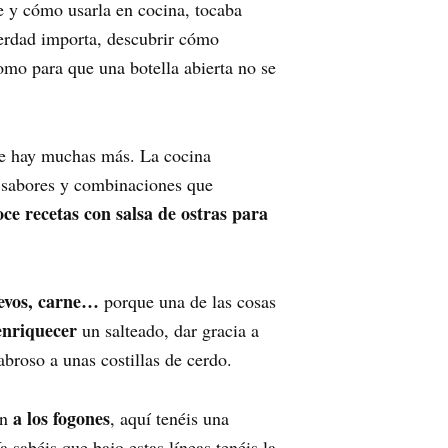
e y cómo usarla en cocina, tocaba
 verdad importa, descubrir cómo
como para que una botella abierta no se
que hay muchas más. La cocina
 sabores y combinaciones que
ce recetas con salsa de ostras para
uevos, carne…
porque una de las cosas
enriquecer
un salteado, dar gracia a
broso a unas costillas de cerdo.
a los fogones
ón
, aquí tenéis una
 sabéis que bajo estas líneas tenéis la