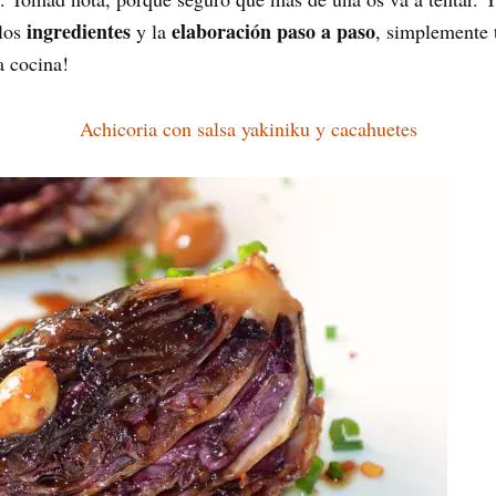
ingredientes
elaboración paso a paso
 los
y la
, simplemente 
a cocina!
Achicoria con salsa yakiniku y cacahuetes