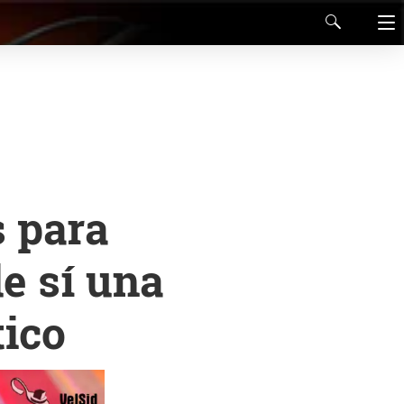
s para
e sí una
tico