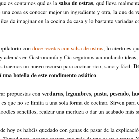
salsa de ostras
que os contamos qué es la
, qué lleva realment
ue una cosa es conocer mejor un ingrediente y otra, la que de
ciles de imaginar en la cocina de casa y lo bastante variadas 
opilatorio con
doce recetas con salsa de ostras
, lo cierto es 
n, y además en Gastronomía y Cía seguimos acumulando ideas,
Do
s traemos un nuevo recurso para cocinar rico, sano y fácil:
í una botella de este condimento asiático
.
verduras, legumbres, pasta, pescado, h
trar propuestas con
s es que no se limita a una sola forma de cocinar. Sirven para
noodles sencillos, realzar una merluza o dar un acabado más sa
lo de hoy os habéis quedado con ganas de pasar de la explicaci
. Tomad nota, porque seguro que más de una os va a tentar. Ya