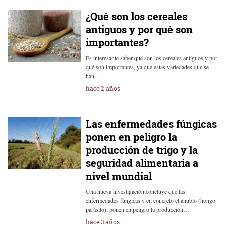
¿Qué son los cereales
antiguos y por qué son
importantes?
Es interesante saber qué son los cereales antiguos y por
qué son importantes, ya que estas variedades que se
han…
hace 2 años
Las enfermedades fúngicas
ponen en peligro la
producción de trigo y la
seguridad alimentaria a
nivel mundial
Una nueva investigación concluye que las
enfermedades fúngicas y en concreto el añublo (hongo
parásito), ponen en peligro la producción…
hace 3 años