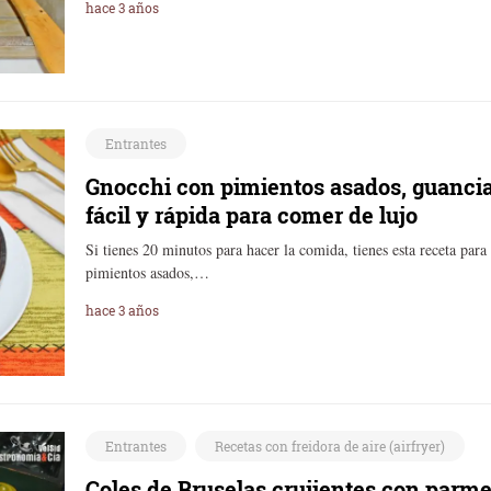
hace 3 años
Entrantes
Gnocchi con pimientos asados, guanci
fácil y rápida para comer de lujo
Si tienes 20 minutos para hacer la comida, tienes esta receta para
pimientos asados,…
hace 3 años
Entrantes
Recetas con freidora de aire (airfryer)
Coles de Bruselas crujientes con parme