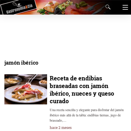
jamón ibérico
Receta de endibias
braseadas con jamón
ibérico, nueces y queso
curado
Una receta sencilla y elegante para disfrutar del jamón
ibérico más allá de la tabla: endibias tiernas, jugo de
braseado,…
hace 2 meses