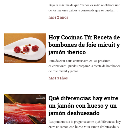
Bajo la máxima de que 'menos es más' se elabora uno
de los mejores caldos y consomés que se puedan…
hace 2 años
Hoy Cocinas Tú: Receta de
bombones de foie micuit y
jamón iberico
Para deleitar a tus comensales en las próximas
celebraciones, puedes preparar la receta de bombones
de foie micuit y jamón…
hace 3 años
Qué diferencias hay entre
un jamón con hueso y un
jamón deshuesado
Respondemos a la pregunta sobre qué diferencias hay
entre un jamón con hueso y un jamón deshuesado, y