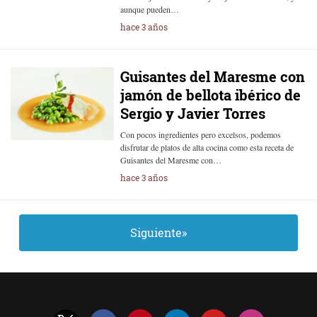
aunque pueden…
hace 3 años
Guisantes del Maresme con
jamón de bellota ibérico de
Sergio y Javier Torres
Con pocos ingredientes pero excelsos, podemos
disfrutar de platos de alta cocina como esta receta de
Guisantes del Maresme con…
hace 3 años
Siguiente»