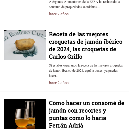
Alérgenos Alimentarios de la EFSA ha rechazado la
solicitud de propiedades saludables…
hace 2 años
Receta de las mejores
croquetas de jamón ibérico
de 2024, las croquetas de
Carlos Griffo
Si estabas esperando la receta de las mejores croquetas
de jamón ibérico de 2024, aquí la tienes, ya puedes
hacer…
hace 2 años
Cómo hacer un consomé de
jamón con recortes y
puntas como lo haría
Ferrán Adrià