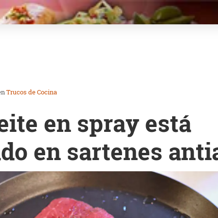
en
Trucos de Cocina
eite en spray está
do en sartenes ant