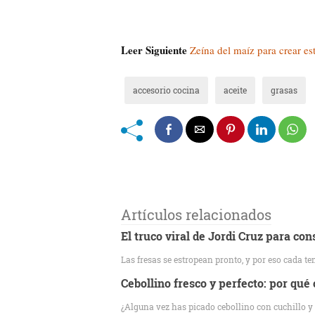
Leer Siguiente
Zeína del maíz para crear est
accesorio cocina
aceite
grasas
Artículos relacionados
El truco viral de Jordi Cruz para con
Las fresas se estropean pronto, y por eso cada 
Cebollino fresco y perfecto: por qué 
¿Alguna vez has picado cebollino con cuchillo 