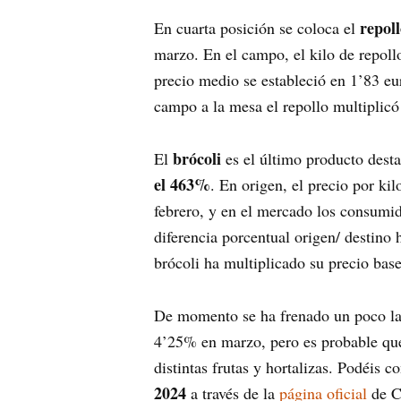
repol
En cuarta posición se coloca el
marzo. En el campo, el kilo de repoll
precio medio se estableció en 1’83 eur
campo a la mesa el repollo multiplicó
brócoli
El
es el último producto des
el 463%
. En origen, el precio por k
febrero, y en el mercado los consumid
diferencia porcentual origen/ destino
brócoli ha multiplicado su precio base
De momento se ha frenado un poco la
4’25% en marzo, pero es probable que
distintas frutas y hortalizas. Podéis 
2024
a través de la
página oficial
de 