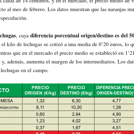
a caída de 14 céntimos, y en el mercado, el precio medio de v
o al mes de febrero. Los datos muestran que las naranjas mul
especulación.
echugas
diferencia porcentual origen/destino es del 
, cuya
, el kilo de lechugas se cotizó a una media de 0’20 euros, lo 
ntras que en el mercado el precio medio se estableció en 1’21 
 y, además, aumenta el margen de los intermediarios. Los d
s lechugas en el campo.