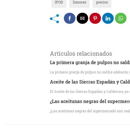
IPOD
limones
precios
Artículos relacionados
La primera granja de pulpos no saldr
La primera granja de pulpos no saldrá adelante,
Aceite de las Sierras Espadán y Ca
El Aceite de las Sierras Espadán y Calderona ya
¿Las aceitunas negras del supermer
¿Las aceitunas negras del supermercado son rea