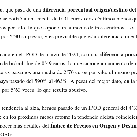
lo
diferencia porcentual origen/destino de
, que pasa de una
o se cotizó a una media de 0’31 euros (dos céntimos menos qu
os por kilo, lo que supone un aumento de tres céntimos. Los da
 por 5’90 su precio, y es previsible que esta diferencia aumen
diferencia porc
tacado en el IPOD de marzo de 2024, con una
ilo de brócoli fue de 0’49 euros, lo que supone un aumento de
ores pagamos una media de 2’76 euros por kilo, el mismo prec
 haya pasado del 590% al 463%. A pesar del mejor dato, en la 
 por 5’63 veces, lo que resulta abusivo.
 tendencia al alza, hemos pasado de un IPOD general del 4’3
 en los próximos meses retome la tendencia alcista coincidien
Índice de Precios en Origen y Desti
conocer más detalles del
COAG.