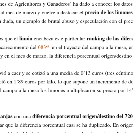
 de Agricultores y Ganaderos) ha dado a conocer los datos r
precio de los limones
 al mes de marzo y vuelve a destacar el
in duda, un ejemplo de brutal abuso y especulación con el prec
limón
ranking de las difer
os que el
encabeza este particular
encarecimiento del
683%
en el trayecto del campo a la mesa, e
y en el mes de marzo, la diferencia porcentual origen/desti
vió a caer y se cotizó a una media de 0’13 euros (tres céntim
ció en 1’89 euros por kilo, lo que supone un incremento de do
del campo a la mesa los limones multiplicaron su precio por 14
anjas
diferencia porcentual origen/destino del 7
con una
 que la diferencia porcentual casi se ha duplicado. En origen