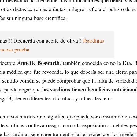
ón necesaria
para entender las implicaciones que tienen sus 
 otras dietas extremas o dietas milagro, refleja el peligro de 
as sin ninguna base científica.
nas!!! Recuerda con aceite de oliva!!
#sardinas
lucosa prueba
Annette Bosworth
 doctora
, también conocida como la Dra. Bo
cia médica que fue revocada, lo que debería ser una alerta pa
entido común se puede comprobar que la falta de variedad en 
las sardinas tienen beneficios nutriciona
 se puede negar que
ga-3, tienen diferentes vitaminas y minerales, etc.
nto sea nutritivo no significa que pueda ser consumido en ex
e sardinas conlleva riesgos como la exposición a metales pe
ue las sardinas se encuentran entre las especies con los nivel