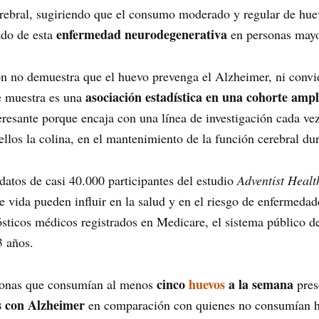
erebral, sugiriendo que el consumo moderado y regular de hue
enfermedad neurodegenerativa
ado de esta
en personas mayo
ión no demuestra que el huevo prevenga el Alzheimer, ni convi
asociación estadística en una cohorte amp
ue muestra es una
nteresante porque encaja con una línea de investigación cada vez
 ellos la colina, en el mantenimiento de la función cerebral du
 datos de casi 40.000 participantes del estudio
Adventist Healt
de vida pueden influir en la salud y en el riesgo de enfermedad
ósticos médicos registrados en Medicare, el sistema público 
3 años.
cinco
huevos
a la semana
rsonas que consumían al menos
pres
as con Alzheimer
en comparación con quienes no consumían hu