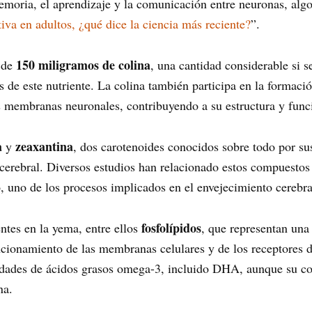
emoria, el aprendizaje y la comunicación entre neuronas, alg
va en adultos, ¿qué dice la ciencia más reciente?
”.
150 miligramos de colina
 de
, una cantidad considerable si 
 de este nutriente. La colina también participa en la formació
s membranas neuronales, contribuyendo a su estructura y func
a
zeaxantina
y
, dos carotenoides conocidos sobre todo por sus
 cerebral. Diversos estudios han relacionado estos compuestos
o, uno de los procesos implicados en el envejecimiento cerebra
fosfolípidos
ntes en la yema, entre ellos
, que representan una
ncionamiento de las membranas celulares y de los receptores 
idades de ácidos grasos omega-3, incluido DHA, aunque su c
na.