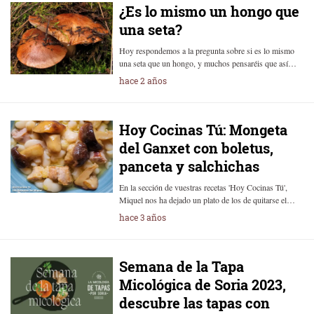
¿Es lo mismo un hongo que
una seta?
Hoy respondemos a la pregunta sobre si es lo mismo
una seta que un hongo, y muchos pensaréis que así…
hace 2 años
Hoy Cocinas Tú: Mongeta
del Ganxet con boletus,
panceta y salchichas
En la sección de vuestras recetas 'Hoy Cocinas Tú',
Miquel nos ha dejado un plato de los de quitarse el…
hace 3 años
Semana de la Tapa
Micológica de Soria 2023,
descubre las tapas con