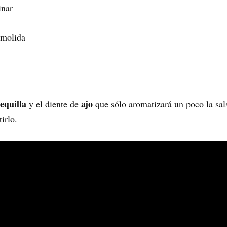
inar
 molida
equilla
ajo
y el diente de
que sólo aromatizará un poco la sals
irlo.