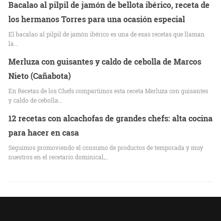
Bacalao al pilpil de jamón de bellota ibérico, receta de
los hermanos Torres para una ocasión especial
El bacalao al pilpil de jamón ibérico es una de esas recetas que llaman
la…
Merluza con guisantes y caldo de cebolla de Marcos
Nieto (Cañabota)
En Recetas de los Chefs compartimos esta receta Merluza con guisantes
y caldo de cebolla…
12 recetas con alcachofas de grandes chefs: alta cocina
para hacer en casa
Seguimos promoviendo el consumo de productos de temporada y muy
nuestros en el recetario dominical,…