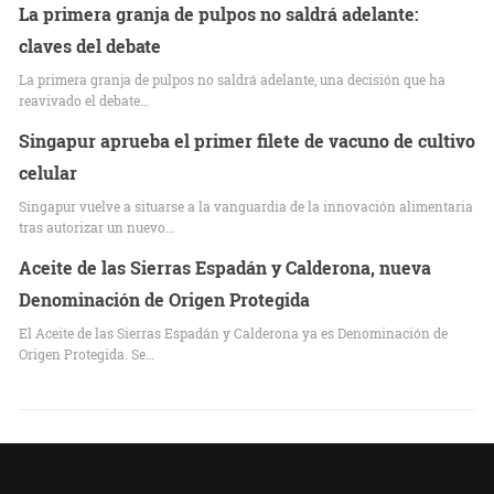
La primera granja de pulpos no saldrá adelante:
claves del debate
La primera granja de pulpos no saldrá adelante, una decisión que ha
reavivado el debate…
Singapur aprueba el primer filete de vacuno de cultivo
celular
Singapur vuelve a situarse a la vanguardia de la innovación alimentaria
tras autorizar un nuevo…
Aceite de las Sierras Espadán y Calderona, nueva
Denominación de Origen Protegida
El Aceite de las Sierras Espadán y Calderona ya es Denominación de
Origen Protegida. Se…