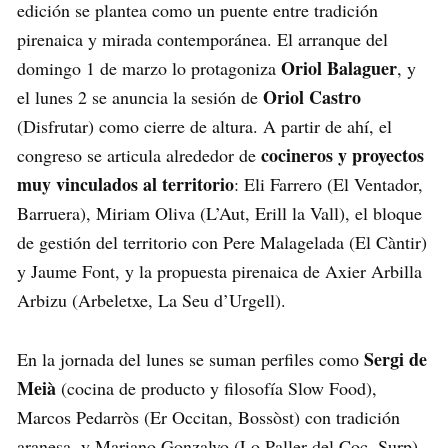
edición se plantea como un puente entre tradición
pirenaica y mirada contemporánea. El arranque del
Oriol Balaguer
domingo 1 de marzo lo protagoniza
, y
Oriol Castro
el lunes 2 se anuncia la sesión de
(Disfrutar) como cierre de altura. A partir de ahí, el
cocineros y proyectos
congreso se articula alrededor de
muy vinculados al territorio
: Eli Farrero (El Ventador,
Barruera), Miriam Oliva (L’Aut, Erill la Vall), el bloque
de gestión del territorio con Pere Malagelada (El Càntir)
y Jaume Font, y la propuesta pirenaica de Axier Arbilla
Arbizu (Arbeletxe, La Seu d’Urgell).
Sergi de
En la jornada del lunes se suman perfiles como
Meià
(cocina de producto y filosofía Slow Food),
Marcos Pedarròs (Er Occitan, Bossòst) con tradición
aranesa, y Mariano Gonzalvo (Lo Paller del Coc, Surp),