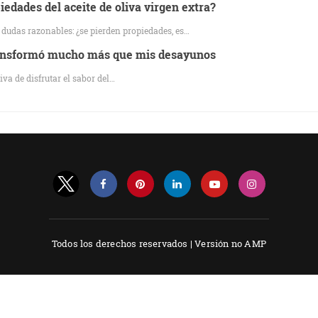
edades del aceite de oliva virgen extra?
a dudas razonables: ¿se pierden propiedades, es…
transformó mucho más que mis desayunos
va de disfrutar el sabor del…
Todos los derechos reservados |
Versión no AMP