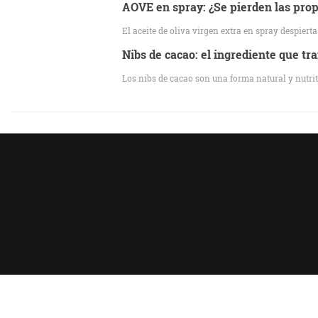
AOVE en spray: ¿Se pierden las propi
El aceite de oliva virgen extra en spray despiert
Nibs de cacao: el ingrediente que 
Los nibs de cacao son una forma natural y nutriti