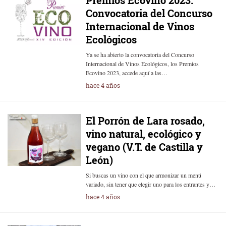
Premios Ecovino 2023.
Convocatoria del Concurso
Internacional de Vinos
Ecológicos
Ya se ha abierto la convocatoria del Concurso
Internacional de Vinos Ecológicos, los Premios
Ecovino 2023, accede aquí a las…
hace 4 años
El Porrón de Lara rosado,
vino natural, ecológico y
vegano (V.T. de Castilla y
León)
Si buscas un vino con el que armonizar un menú
variado, sin tener que elegir uno para los entrantes y…
hace 4 años