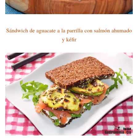
Sándwich de aguacate a la parrilla con salmón ahumado
y kéfir