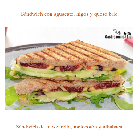
Sándwich con aguacate, higos y queso brie
Sándwich de mozzarella, melocotón y albahaca