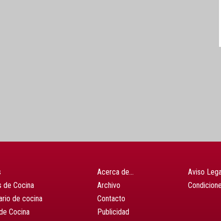
s
Acerca de…
Aviso Lega
 de Cocina
Archivo
Condicion
ario de cocina
Contacto
de Cocina
Publicidad