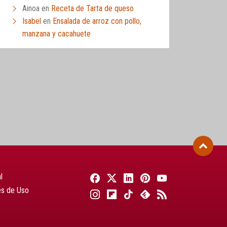
Ainoa
en
Receta de Tarta de queso
Isabel
en
Ensalada de arroz con pollo,
manzana y cacahuete
l
es de Uso