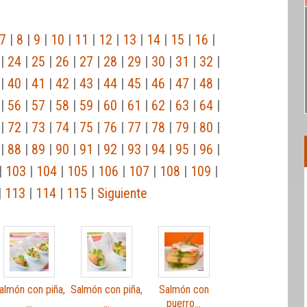
7
|
8
|
9
|
10
|
11
|
12
|
13
|
14
|
15
|
16
|
|
24
|
25
|
26
|
27
|
28
|
29
|
30
|
31
|
32
|
|
40
|
41
|
42
|
43
|
44
|
45
|
46
|
47
|
48
|
|
56
|
57
|
58
|
59
|
60
|
61
|
62
|
63
|
64
|
|
72
|
73
|
74
|
75
|
76
|
77
|
78
|
79
|
80
|
|
88
|
89
|
90
|
91
|
92
|
93
|
94
|
95
|
96
|
|
103
|
104
|
105
|
106
|
107
|
108
|
109
|
|
113
|
114
|
115
|
Siguiente
almón con piña,
Salmón con piña,
Salmón con
…
…
puerro…