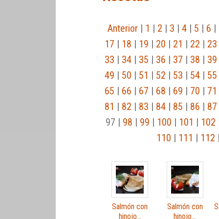
Anterior
|
1
|
2
|
3
|
4
|
5
|
6
|
17
|
18
|
19
|
20
|
21
|
22
|
23
33
|
34
|
35
|
36
|
37
|
38
|
39
49
|
50
|
51
|
52
|
53
|
54
|
55
65
|
66
|
67
|
68
|
69
|
70
|
71
81
|
82
|
83
|
84
|
85
|
86
|
87
97 |
98
|
99
|
100
|
101
|
102
110
|
111
|
112
Salmón con
Salmón con
S
hinojo…
hinojo…