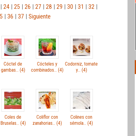
|
24
|
25
|
26
|
27
|
28
|
29
|
30
|
31
|
32
|
5
|
36
|
37
|
Siguiente
Cóctel de
Cócteles y
Codorniz, tomate
gambas… (4)
combinados… (4)
y… (4)
Coles de
Coliflor con
Colines con
Bruselas… (4)
zanahorias… (4)
sémola… (4)