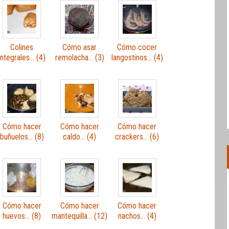
Colines
Cómo asar
Cómo cocer
integrales… (4)
remolacha… (3)
langostinos… (4)
Cómo hacer
Cómo hacer
Cómo hacer
buñuelos… (8)
caldo… (4)
crackers… (6)
Cómo hacer
Cómo hacer
Cómo hacer
huevos… (8)
mantequilla… (12)
nachos… (4)