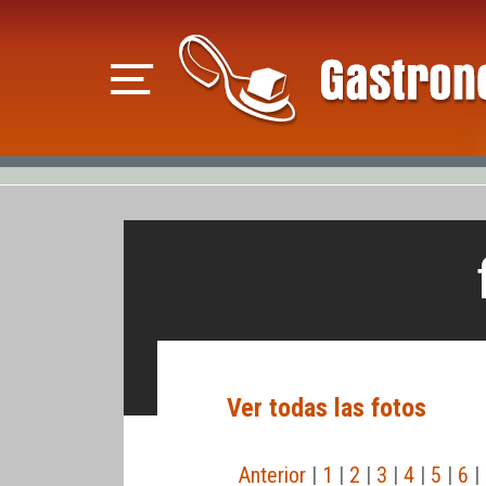
Ver todas las fotos
Anterior
|
1
|
2
|
3
|
4
|
5
|
6
| 