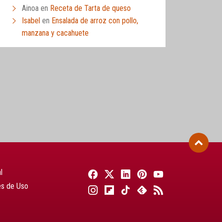
Ainoa
en
Receta de Tarta de queso
Isabel
en
Ensalada de arroz con pollo,
manzana y cacahuete
l
es de Uso