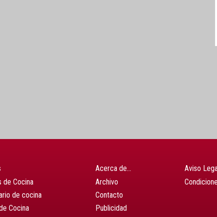
s
Acerca de…
Aviso Lega
 de Cocina
Archivo
Condicion
ario de cocina
Contacto
de Cocina
Publicidad