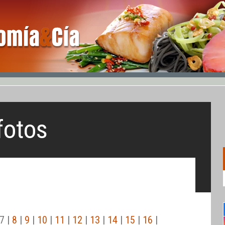
fotos
7 |
8
|
9
|
10
|
11
|
12
|
13
|
14
|
15
|
16
|