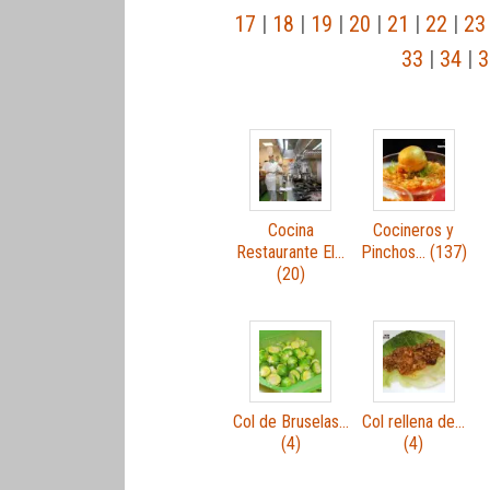
17
|
18
|
19
|
20
|
21
|
22
|
23
33
|
34
|
3
Cocina
Cocineros y
Restaurante El…
Pinchos… (137)
(20)
Col de Bruselas…
Col rellena de…
(4)
(4)