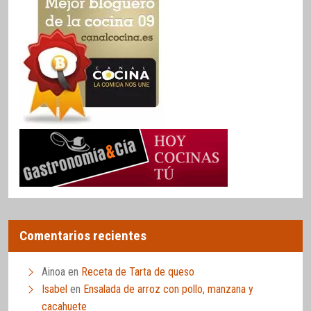
Comentarios recientes
Ainoa
en
Receta de Tarta de queso
Isabel
en
Ensalada de arroz con pollo, manzana y
cacahuete