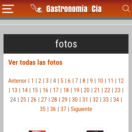
fotos
Ver todas las fotos
Anterior
|
1
|
2
|
3
|
4
|
5
|
6
|
7
|
8
|
9
|
10
|
11
|
12
|
13
|
14
|
15
|
16
|
17
|
18
|
19
|
20
|
21
|
22
|
23
|
24 |
25
|
26
|
27
|
28
|
29
|
30
|
31
|
32
|
33
|
34
|
35
|
36
|
37
|
Siguiente