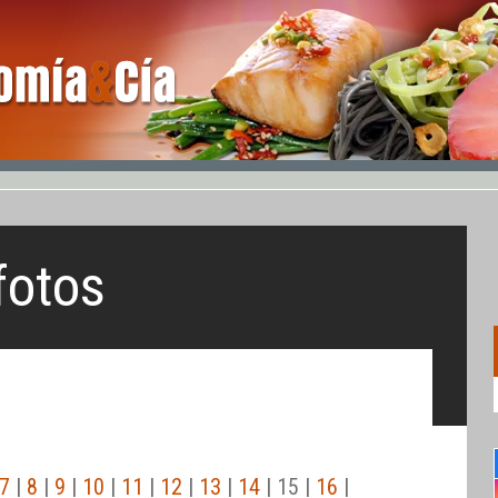
fotos
7
|
8
|
9
|
10
|
11
|
12
|
13
|
14
| 15 |
16
|