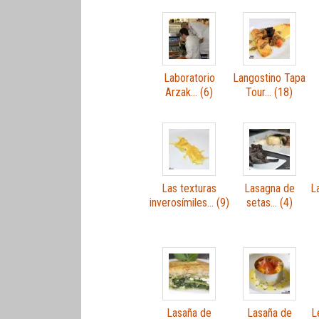
Laboratorio
Langostino Tapa
Arzak… (6)
Tour… (18)
Las texturas
Lasagna de
L
inverosímiles… (9)
setas… (4)
Lasaña de
Lasaña de
L