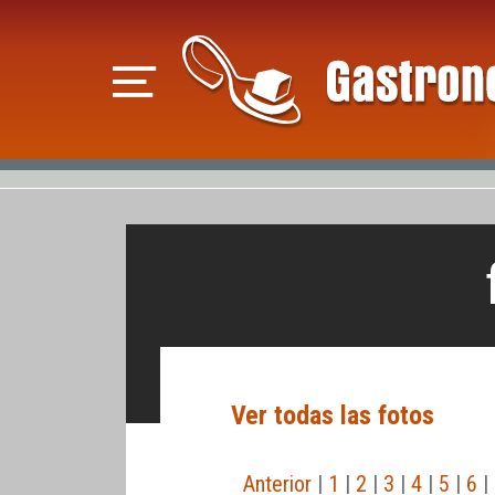
Ver todas las fotos
Anterior
|
1
|
2
|
3
|
4
|
5
|
6
|