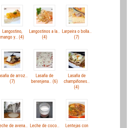
Langostino,
Langostinos a la…
Larpeira o bolla…
mango y… (4)
(4)
(7)
asaña de arroz…
Lasaña de
Lasaña de
(7)
berenjena… (6)
champiñones…
(4)
eche de avena…
Leche de coco…
Lentejas con