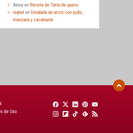
Ainoa
en
Receta de Tarta de queso
Isabel
en
Ensalada de arroz con pollo,
manzana y cacahuete
l
es de Uso