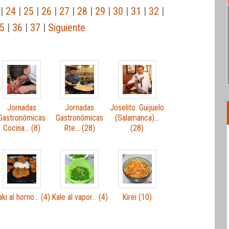
|
24
|
25
|
26
|
27
|
28
|
29
|
30
|
31
|
32
|
5
|
36
|
37
|
Siguiente
Jornadas
Jornadas
Joselito. Guijuelo
Gastronómicas
Gastronómicas
(Salamanca)…
Cocina… (8)
Rte… (28)
(28)
aki al horno… (4)
Kale al vapor… (4)
Kirei (10)