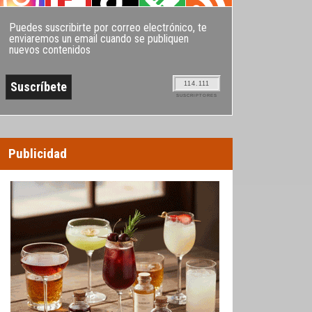
Puedes suscribirte por correo electrónico, te
enviaremos un email cuando se publiquen
nuevos contenidos
114.111
SUSCRIPTORES
Publicidad