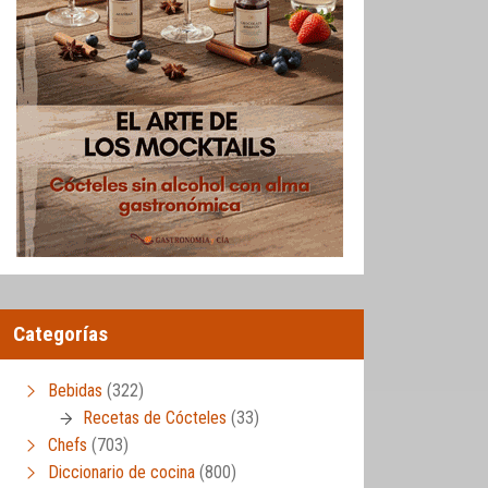
Categorías
Bebidas
(322)
Recetas de Cócteles
(33)
Chefs
(703)
Diccionario de cocina
(800)