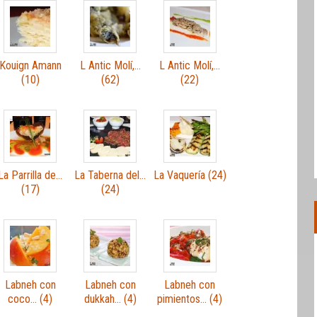
Kouign Amann
L Antic Molí,…
L Antic Molí,…
(10)
(62)
(22)
La Parrilla de…
La Taberna del…
La Vaquería (24)
(17)
(24)
Labneh con
Labneh con
Labneh con
coco… (4)
dukkah… (4)
pimientos… (4)