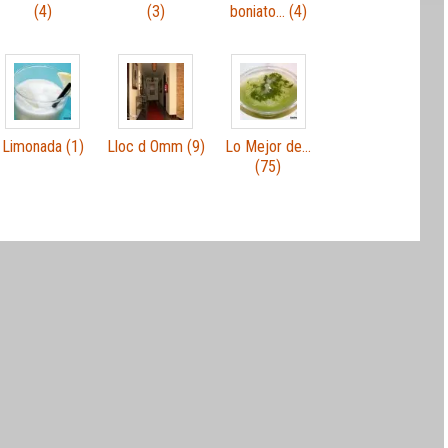
(4)
(3)
boniato… (4)
Limonada (1)
Lloc d Omm (9)
Lo Mejor de…
(75)