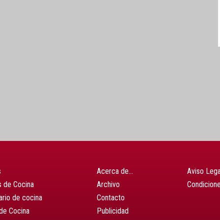
s
Acerca de…
Aviso Lega
 de Cocina
Archivo
Condicion
ario de cocina
Contacto
de Cocina
Publicidad