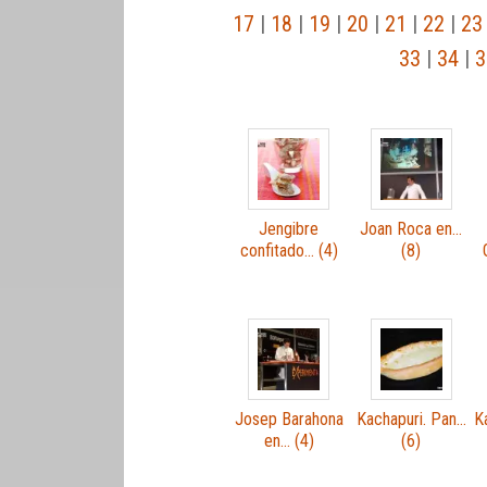
17
|
18
|
19
|
20
|
21
|
22
|
23
33
|
34
|
3
Jengibre
Joan Roca en…
confitado… (4)
(8)
Josep Barahona
Kachapuri. Pan…
K
en… (4)
(6)